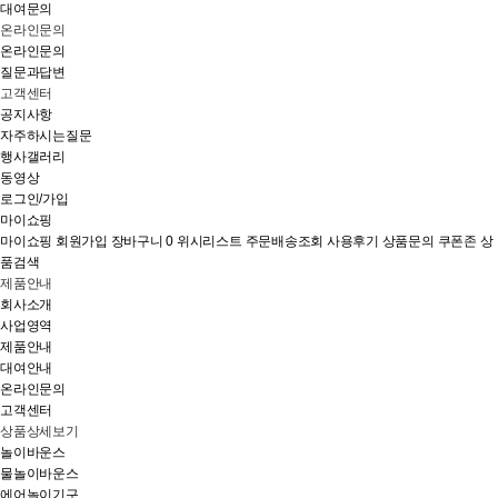
대여문의
온라인문의
온라인문의
질문과답변
고객센터
공지사항
자주하시는질문
행사갤러리
동영상
로그인/가입
마이쇼핑
마이쇼핑
회원가입
장바구니
0
위시리스트
주문배송조회
사용후기
상품문의
쿠폰존
상
품검색
제품안내
회사소개
사업영역
제품안내
대여안내
온라인문의
고객센터
상품상세보기
놀이바운스
물놀이바운스
에어놀이기구