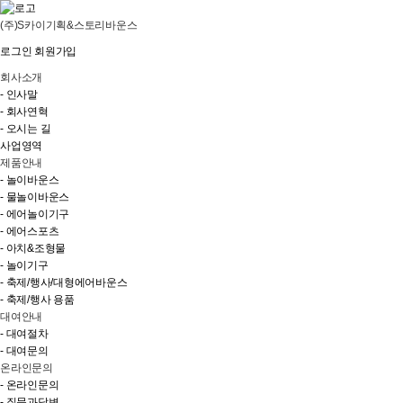
(주)S카이기획&스토리바운스
로그인
회원가입
회사소개
- 인사말
- 회사연혁
- 오시는 길
사업영역
제품안내
- 놀이바운스
- 물놀이바운스
- 에어놀이기구
- 에어스포츠
- 아치&조형물
- 놀이기구
- 축제/행사/대형에어바운스
- 축제/행사 용품
대여안내
- 대여절차
- 대여문의
온라인문의
- 온라인문의
- 질문과답변