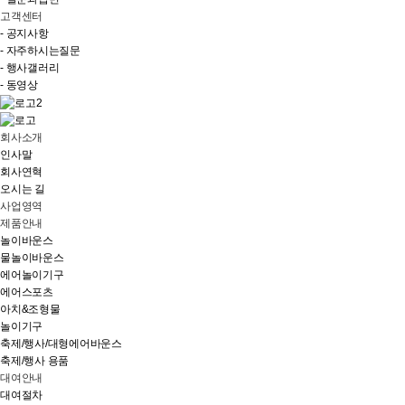
고객센터
- 공지사항
- 자주하시는질문
- 행사갤러리
- 동영상
회사소개
인사말
회사연혁
오시는 길
사업영역
제품안내
놀이바운스
물놀이바운스
에어놀이기구
에어스포츠
아치&조형물
놀이기구
축제/행사/대형에어바운스
축제/행사 용품
대여안내
대여절차