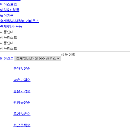
에어스포츠
아치&조형물
놀이기구
축제/행사/대형에어바운스
축제/행사 용품
제품안내
상품리스트
제품안내
상품리스트
상품 정렬
메인으로
판매많은순
낮은가격순
높은가격순
평점높은순
후기많은순
최근등록순