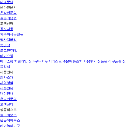
대여문의
온라인문의
온라인문의
질문과답변
고객센터
공지사항
자주하시는질문
행사갤러리
동영상
로그인/가입
마이쇼핑
마이쇼핑
회원가입
장바구니
0
위시리스트
주문배송조회
사용후기
상품문의
쿠폰존
상
품검색
제품안내
회사소개
사업영역
제품안내
대여안내
온라인문의
고객센터
상품리스트
놀이바운스
물놀이바운스
에어놀이기구