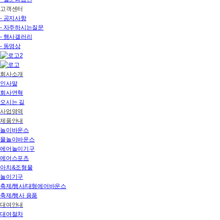
고객센터
- 공지사항
- 자주하시는질문
- 행사갤러리
- 동영상
회사소개
인사말
회사연혁
오시는 길
사업영역
제품안내
놀이바운스
물놀이바운스
에어놀이기구
에어스포츠
아치&조형물
놀이기구
축제/행사/대형에어바운스
축제/행사 용품
대여안내
대여절차