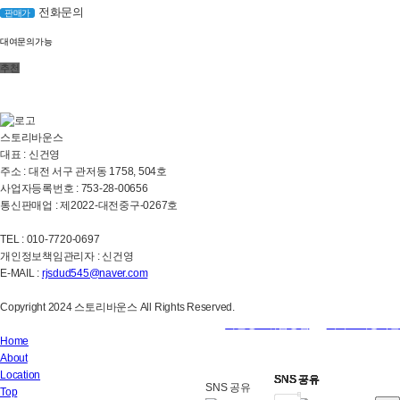
전화문의
판매가
대여문의가능
추천
스토리바운스
대표 : 신건영
주소 : 대전 서구 관저동 1758, 504호
사업자등록번호 : 753-28-00656
통신판매업 : 제2022-대전중구-0267호
TEL : 010-7720-0697
개인정보책임관리자 : 신건영
E-MAIL :
rjsdud545@naver.com
Copyright 2024 스토리바운스 All Rights Reserved.
개인정보취급방침
|
서비스이용약관
Home
About
Location
SNS 공유
SNS 공유
SNS 공유
SNS 공유
SNS 공유
SNS 공유
SNS 공유
SNS 공유
SNS 공유
SNS 공유
SNS 공유
SNS 공유
SNS 공유
Top