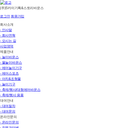
(주)S카이기획&스토리바운스
로그인
회원가입
회사소개
- 인사말
- 회사연혁
- 오시는 길
사업영역
제품안내
- 놀이바운스
- 물놀이바운스
- 에어놀이기구
- 에어스포츠
- 아치&조형물
- 놀이기구
- 축제/행사/대형에어바운스
- 축제/행사 용품
대여안내
- 대여절차
- 대여문의
온라인문의
- 온라인문의
- 질문과답변