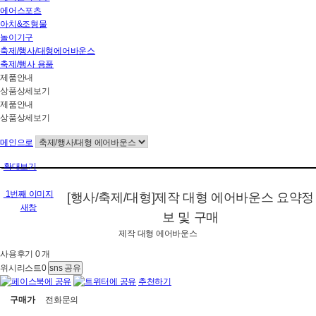
에어스포츠
아치&조형물
놀이기구
축제/행사/대형에어바운스
축제/행사 용품
제품안내
상품상세보기
제품안내
상품상세보기
메인으로
확대보기
1번째 이미지
[행사/축제/대형]제작 대형 에어바운스
요약정
새창
보 및 구매
제작 대형 에어바운스
사용후기 0 개
위시리스트
0
sns 공유
추천하기
구매가
전화문의