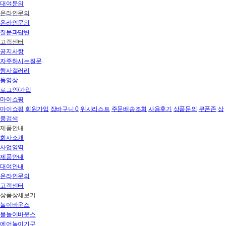
대여문의
온라인문의
온라인문의
질문과답변
고객센터
공지사항
자주하시는질문
행사갤러리
동영상
로그인/가입
마이쇼핑
마이쇼핑
회원가입
장바구니
0
위시리스트
주문배송조회
사용후기
상품문의
쿠폰존
상
품검색
제품안내
회사소개
사업영역
제품안내
대여안내
온라인문의
고객센터
상품상세보기
놀이바운스
물놀이바운스
에어놀이기구