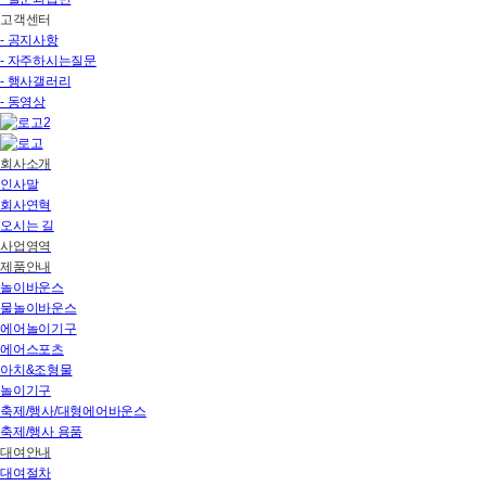
고객센터
- 공지사항
- 자주하시는질문
- 행사갤러리
- 동영상
회사소개
인사말
회사연혁
오시는 길
사업영역
제품안내
놀이바운스
물놀이바운스
에어놀이기구
에어스포츠
아치&조형물
놀이기구
축제/행사/대형에어바운스
축제/행사 용품
대여안내
대여절차