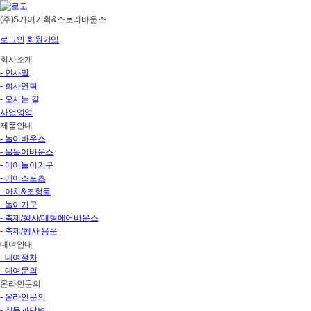
(주)S카이기획&스토리바운스
로그인
회원가입
회사소개
- 인사말
- 회사연혁
- 오시는 길
사업영역
제품안내
- 놀이바운스
- 물놀이바운스
- 에어놀이기구
- 에어스포츠
- 아치&조형물
- 놀이기구
- 축제/행사/대형에어바운스
- 축제/행사 용품
대여안내
- 대여절차
- 대여문의
온라인문의
- 온라인문의
- 질문과답변