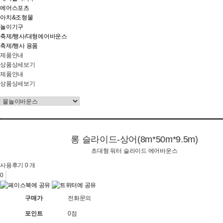
에어스포츠
아치&조형물
놀이기구
축제/행사/대형에어바운스
축제/행사 용품
제품안내
상품상세보기
제품안내
상품상세보기
롱 슬라이드-상어(8m*50m*9.5m)
초대형 워터 슬라이드 에어바운스
사용후기 0 개
0
구매가
전화문의
포인트
0점