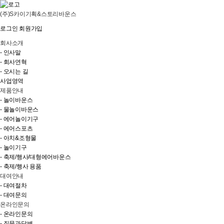
(주)S카이기획&스토리바운스
로그인
회원가입
회사소개
- 인사말
- 회사연혁
- 오시는 길
사업영역
제품안내
- 놀이바운스
- 물놀이바운스
- 에어놀이기구
- 에어스포츠
- 아치&조형물
- 놀이기구
- 축제/행사/대형에어바운스
- 축제/행사 용품
대여안내
- 대여절차
- 대여문의
온라인문의
- 온라인문의
- 질문과답변