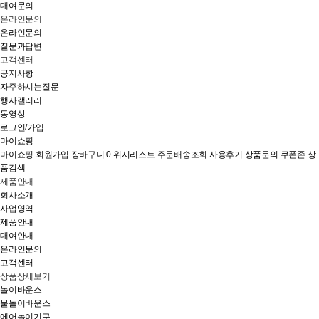
대여문의
온라인문의
온라인문의
질문과답변
고객센터
공지사항
자주하시는질문
행사갤러리
동영상
로그인/가입
마이쇼핑
마이쇼핑
회원가입
장바구니
0
위시리스트
주문배송조회
사용후기
상품문의
쿠폰존
상
품검색
제품안내
회사소개
사업영역
제품안내
대여안내
온라인문의
고객센터
상품상세보기
놀이바운스
물놀이바운스
에어놀이기구