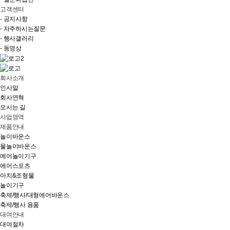
고객센터
- 공지사항
- 자주하시는질문
- 행사갤러리
- 동영상
회사소개
인사말
회사연혁
오시는 길
사업영역
제품안내
놀이바운스
물놀이바운스
에어놀이기구
에어스포츠
아치&조형물
놀이기구
축제/행사/대형에어바운스
축제/행사 용품
대여안내
대여절차