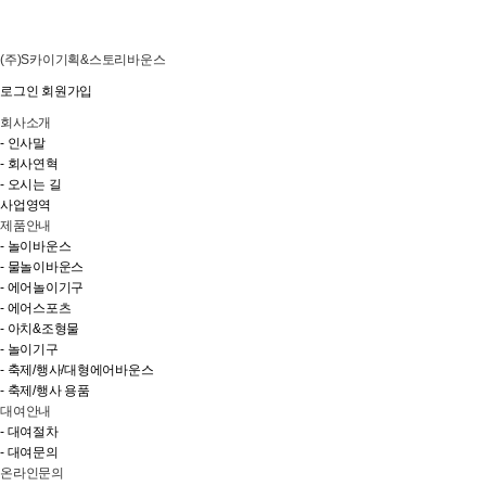
(주)S카이기획&스토리바운스
로그인
회원가입
회사소개
- 인사말
- 회사연혁
- 오시는 길
사업영역
제품안내
- 놀이바운스
- 물놀이바운스
- 에어놀이기구
- 에어스포츠
- 아치&조형물
- 놀이기구
- 축제/행사/대형에어바운스
- 축제/행사 용품
대여안내
- 대여절차
- 대여문의
온라인문의